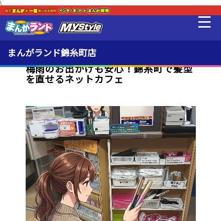
\
新着・オススメ情報
最新情報
まんがランド錦糸町店
梅雨のお出かけも安心！錦糸町で髪型
を直せるネットカフェ
料金・利用方法
MLeF
設備
販売品
貸出品