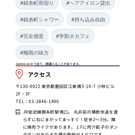
#錦糸町雨宿り
#ヘアアイロン貸出
#錦糸町シャワー
#持ち込み自由
#完全個室
#学割ネカフェ
#梅雨の味方
Gemini は AI であり、間違えることがあります。
アクセス
〒130-0022 東京都墨田区江東橋3-10-7 小林ビル
2F・3F
TEL：03-3846-1490
JR総武線錦糸町駅南口。 丸井前の横断歩道を渡
らずに右にまがってまっすぐ！徒歩2～3分。隣
に焼肉ライクがあります。１Fに肉汁餃子のダン
ダダンがありその横の階段が入り口です