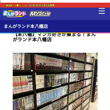
\
新着・オススメ情報
最新情報
まんがランド本八幡店
【本八幡】マンガ好きが集まる！まん
がランド本八幡店
料金・利用方法
冷食24
設備
販売品
貸出品