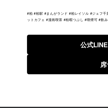
#柏 #柏駅 #まんがランド #柏レイソル #ジェフ千
ットカフェ #漫画喫茶 #柏暇つぶし #喫煙可 #飲
公式LIN
席