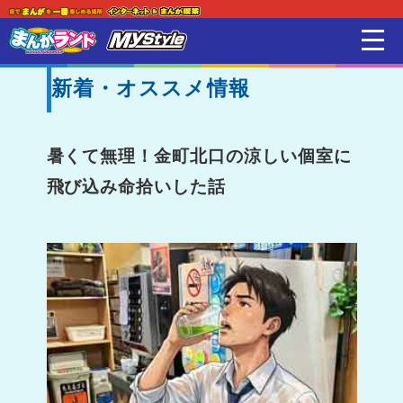
新着・オススメ情報
はじめての方
店舗一覧
暑くて無理！金町北口の涼しい個室に
飛び込み命拾いした話
スマホアプリ紹介
オンラインゲーム
映画 / アニメ / 電子書籍