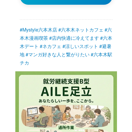
#Mystyle六本木店 #六本木ネットカフェ #六
本木漫画喫茶 #店内快適に冷えてます #六本
木デート #ネカフェ #涼しいスポット #避暑
地 #マンガ好きな人と繋がりたい #六本木駅
チカ