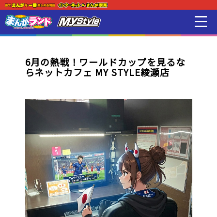
新着・オススメ情報
はじめての方
6月の熱戦！ワールドカップを見るな
らネットカフェ MY STYLE綾瀬店
店舗一覧
スマホアプリ紹介
オンラインゲーム
映画 / アニメ / 電子書籍