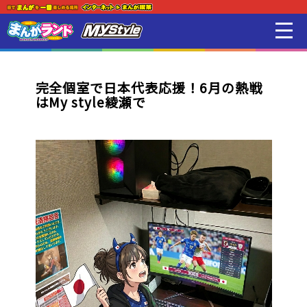
新着・オススメ情報
はじめての方
完全個室で日本代表応援！6月の熱戦
はMy style綾瀬で
店舗一覧
スマホアプリ紹介
オンラインゲーム
映画 / アニメ / 電子書籍