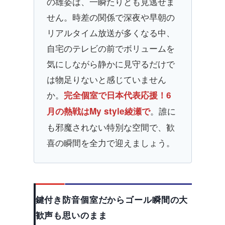
の雄姿は、一瞬たりとも見逃せま
せん。時差の関係で深夜や早朝の
リアルタイム放送が多くなる中、
自宅のテレビの前でボリュームを
気にしながら静かに見守るだけで
は物足りないと感じていません
か。
完全個室で日本代表応援！6
。誰に
月の熱戦はMy style綾瀬で
も邪魔されない特別な空間で、歓
喜の瞬間を全力で迎えましょう。
鍵付き防音個室だからゴール瞬間の大
歓声も思いのまま