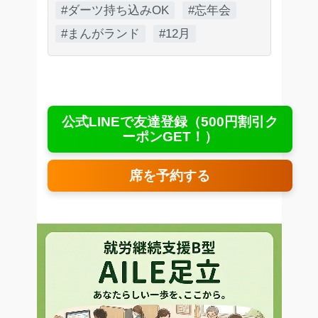
#ダーツ持ち込みOK
#忘年会
#まんがランド
#12月
公式LINEで友達登録（500円割引ク
ーポンGET！）
席を予約する