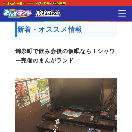
新着・オススメ情報
はじめての方
店舗一覧
錦糸町で飲み会後の仮眠なら！シャワ
ー完備のまんがランド
スマホアプリ紹介
オンラインゲーム
映画 / アニメ / 電子書籍