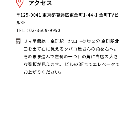
アクセス
オンラインゲーム
〒125-0041 東京都葛飾区東金町1-44-1 金町TVビ
ル3F
TEL：03-3609-9950
映画/アニメ/電子書籍
ＪＲ常磐線：金町駅 北口～徒歩２分 金町駅北
口を出て右に見えるタバコ屋さんの角を右へ。
そのまま進んで左側の一つ目の角に当店の大き
な看板が見えます。 ビルの3Fまでエレベータで
お上がりください。