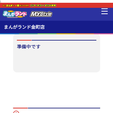
\
販売品
※受付で販売しています（持込もOK）
最新情報
まんがランド金町店
料金・利用方法
準備中です
ここに注目
設備
販売品
貸出品