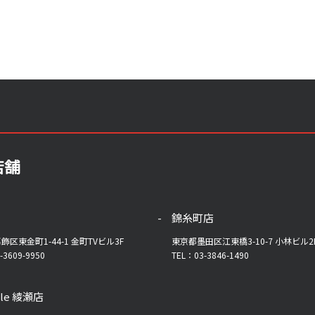
店舗
錦糸町店
飾区東金町1-44-1 金町TVビル3F
東京都墨田区江東橋3-10-7 小林ビル2
-3609-9950
TEL：03-3846-1490
yle 綾瀬店