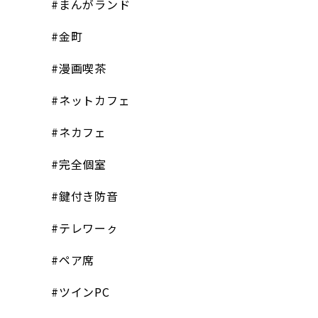
#まんがランド
#金町
#漫画喫茶
#ネットカフェ
#ネカフェ
#完全個室
#鍵付き防音
#テレワーㇰ
#ペア席
#ツインPC