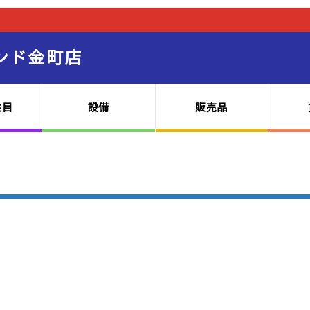
ンド金町店
注目
設備
販売品