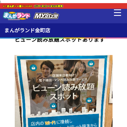
\
新着・オススメ情報
最新情報
まんがランド金町店
ビューン読み放題スポットあります
料金・利用方法
ここに注目
設備
販売品
貸出品