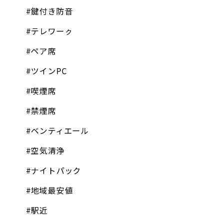
#鍵付き防音
#テレワーㇰ
#ペア席
#ツインPC
#喫煙席
#禁煙席
#ベンティエール
#空気清浄
#ナイトパック
#地域最安値
#駅近