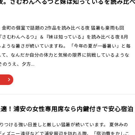
夜。さむわんへるつと妹は知っているを読み比
！金町の個室で話題の2作品を読み比べる夜 猛暑も豪雨も回
『さむわんへるつ』＆『妹は知っている』を読み比べる夜 8月
るような暑さが続いていますね。 「今年の夏が一番暑い」と毎
して、なんだか自分の体力と気候の限界に挑戦しているような
のうえ、夕方...
快適！浦安の女性専用席なら内鍵付きで安心宿泊
照りつける強い日差しと厳しい猛暑が続いています。 夏休みの
ディズニー遠征などで浦安周辺を訪れる際、「宿泊費をかしこ