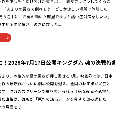
…外を少し歩くだけで汗が噴き出し、頭がクラクラしてくるこ
？ 「あまりの暑さで倒れそう…どこか涼しい場所で休憩した
観光の途中に、冷房の効いた部屋でサッと熱中症対策をしたい」
中症予防や暑さしのぎにぴった...
！2026年7月17日公開キングダム 魂の決戦特
強まり、本格的な夏の暑さが押し寄せる7月。映画界では、日本
大作の最新作がついに劇場公開を迎え、全国の映画館が熱狂と
ます。迫力のスクリーンで繰り広げられる壮絶な殺陣や武将た
観た直後は、誰もが「原作の該当シーンを今すぐ読み返した
の場面をじ...