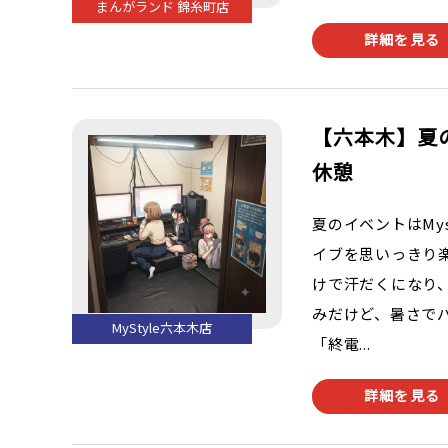
まんがランド 錦糸町店
詳細を見る
【六本木】夏の
休憩
夏のイベントはMy
イブを思いっきり
けで汗だくになり
みだけど、暑さで
MyStyle六本木店
「終電...
詳細を見る