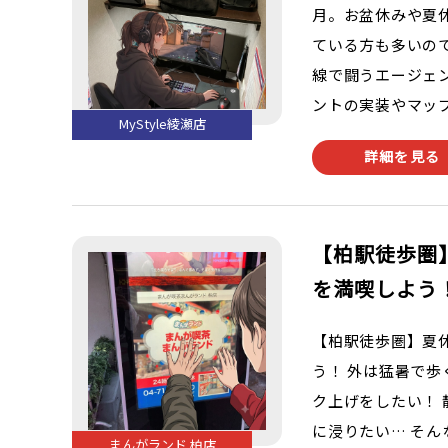
月。お盆休みや夏
ている方も多いの
線で闘うエージェ
ントの実装やマップ
MyStyle綾瀬店
詳細を見る
【柏駅徒歩圏
を満喫しよう
【柏駅徒歩圏】夏
う！ 外は猛暑で
ク上げをしたい！
に浸りたい… そ
まんがランド 柏店