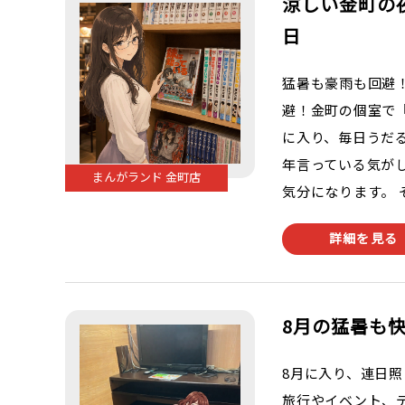
涼しい金町の
日
猛暑も豪雨も回避
避！金町の個室で
に入り、毎日うだ
年言っている気が
まんがランド 金町店
気分になります。 そ
詳細を見る
8月の猛暑も
8月に入り、連日
旅行やイベント、