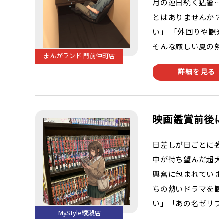
月の連日続く猛暑
とはありませんか
い」 「外回りや
そんな厳しい夏の熱
まんがランド 門前仲町店
詳細を見る
映画鑑賞前後に
日差しが日ごとに
中が待ち望んだ超
興奮に包まれてい
ちの熱いドラマを
い」「あの名ゼリフ
MyStyle綾瀬店